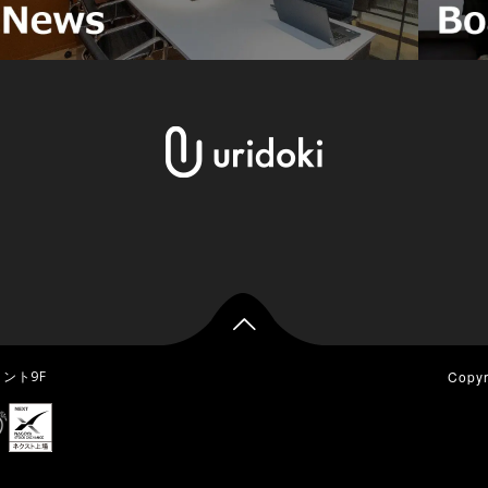

ロント9F
Copy